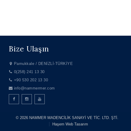
Bize Ulaşın
Pamukkale / DENİZLİ-TÜRKİYE
0(258) 241 13 30
+90 530 202 13 30
info@nammermer.com
© 2026 NAMMER MADENCİLİK SANAYİ VE TİC. LTD. ŞTİ.
Haşem Web Tasarım